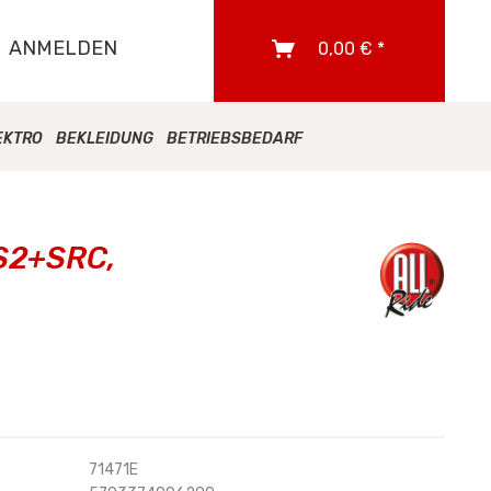
ANMELDEN
0,00 € *
EKTRO
BEKLEIDUNG
BETRIEBSBEDARF
 S2+SRC,
71471E