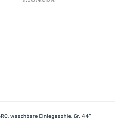
5703374006290
SRC, waschbare Einlegesohle, Gr. 44"