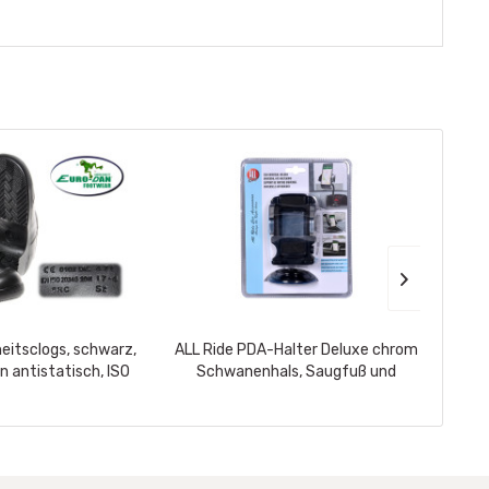
heitsclogs, schwarz,
ALL Ride PDA-Halter Deluxe chrom
Flex
n antistatisch, ISO
Schwanenhals, Saugfuß und
ges
, waschbare...
Cliphalter