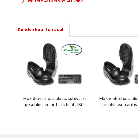
Weitere Artikel von ALL Ride
Kunden kauften auch
Flex Sicherheitsclogs, schwarz,
Flex Sicherheitsclo
geschlossen antistatisch, ISO
geschlossen antist
S2+SRC, waschbare...
S2+SRC, wasch