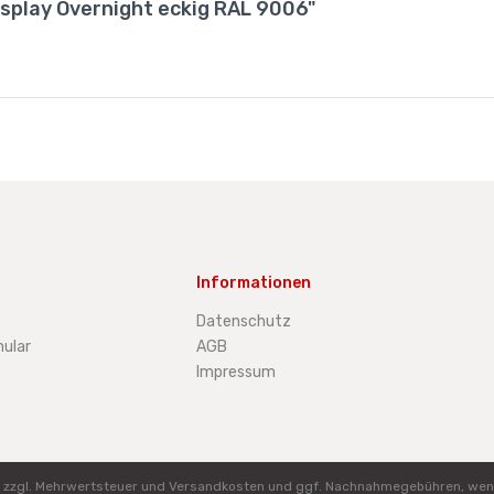
isplay Overnight eckig RAL 9006"
Informationen
Datenschutz
ular
AGB
Impressum
ich zzgl. Mehrwertsteuer und Versandkosten und ggf. Nachnahmegebühren, wen