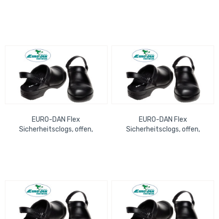
Safety Clog Nappa Leather,
schwarz, Gr. 47 antistatisch,
black Gr. 40 EN ISO...
PU-Sohle mit Shock...
EURO-DAN Flex
EURO-DAN Flex
Sicherheitsclogs, offen,
Sicherheitsclogs, offen,
schwarz, Gr. 42 antistatisch,
schwarz, Gr. 43 antistatisch,
PU-Sohle mit Shock...
PU-Sohle mit Shock...