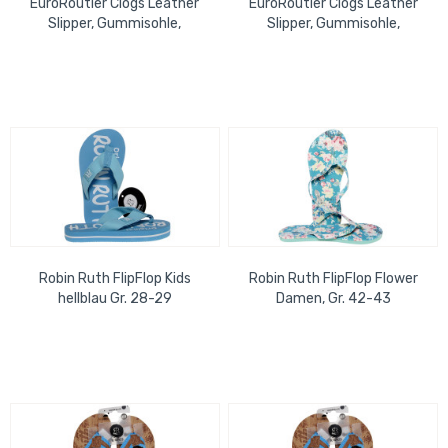
EuroRoutier Clogs Leather
EuroRoutier Clogs Leather
Slipper, Gummisohle,
Slipper, Gummisohle,
antistatisch, ölresistent Gr.
antistatisch, ölresistent Gr.
46
41
Robin Ruth FlipFlop Kids
Robin Ruth FlipFlop Flower
hellblau Gr. 28-29
Damen, Gr. 42-43