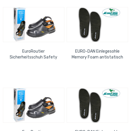
EuroRoutier
EURO-DAN Einlegesohle
Sicherheitsschuh Safety
Memory Foam antistatisch
Clogs Basic antistatisch,
antibakteriell, atmungsaktiv,
ölabweisend, Gr.46
waschbar,...