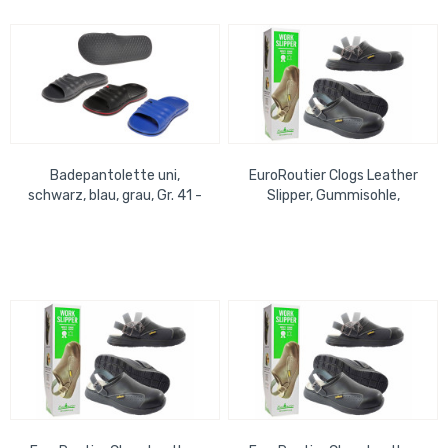
Badepantolette uni,
EuroRoutier Clogs Leather
schwarz, blau, grau, Gr. 41 -
Slipper, Gummisohle,
45, 24er-Sortie
antistatisch, ölresistent Gr.
42