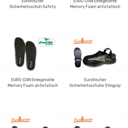
EuroRoutier
EURO-DAN Einlegesohle
Sicherheitsschuh Safety
Memory Foam antistatisch
Clogs Basic antistatisch,
antibakteriell, atmungsaktiv,
ölabweisend, Gr. 41
waschbar,...
EURO-DAN Einlegesohle
EuroRoutier
Memory Foam antistatisch
Sicherheitsschuhe Stingray
antibakteriell, atmungsaktiv,
Safety & Comfort Clogs Gr.
waschbar,...
44