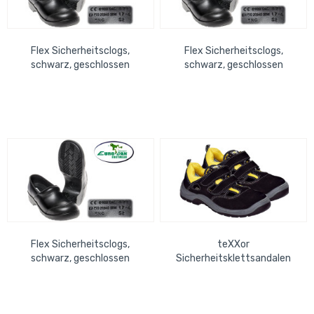
Flex Sicherheitsclogs,
Flex Sicherheitsclogs,
schwarz, geschlossen
schwarz, geschlossen
antistatisch, ISO S2+SRC,
antistatisch, ISO S2+SRC,
waschbare...
waschbare...
Flex Sicherheitsclogs,
teXXor
schwarz, geschlossen
Sicherheitsklettsandalen
antistatisch, ISO S2+SRC,
schwarz-gelb, Größe 47
waschbare...