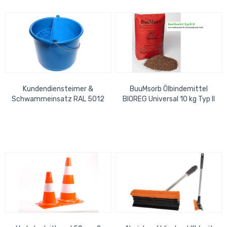
Kundendiensteimer &
BuuMsorb Ölbindemittel
Schwammeinsatz RAL 5012
BIOREG Universal 10 kg Typ II
blau