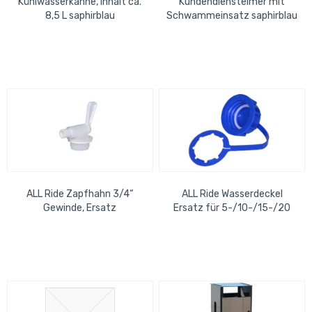
Kühlwasserkanne, Inhalt ca.
Kundendiensteimer mit
8,5 L saphirblau
Schwammeinsatz saphirblau
ALL Ride Zapfhahn 3/4“
ALL Ride Wasserdeckel
Gewinde, Ersatz
Ersatz für 5-/10-/15-/20
5-/10-/15-/20-Ltr.-Kanister
Ltr.-Kanister