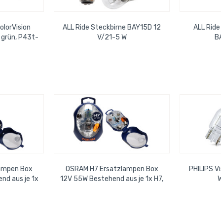
olorVision
ALL Ride Steckbirne BAY15D 12
ALL Ride
, grün, P43t-
V/21-5 W
B
ampen Box
OSRAM H7 Ersatzlampen Box
PHILIPS Vi
d aus je 1x
12V 55W Bestehend aus je 1x H7,
/5W, R5W,...
P21W, PY21W, P21/5W, R5W,...