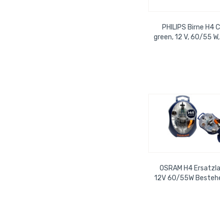
PHILIPS Birne H4 C
green, 12 V, 60/55 W
38, duo
OSRAM H4 Ersatzl
12V 60/55W Bestehen
H4, P21W, PY21W, P21