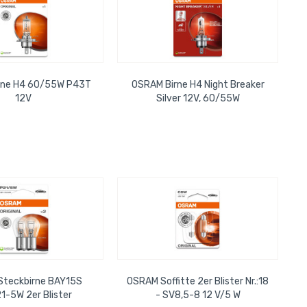
rne H4 60/55W P43T
OSRAM Birne H4 Night Breaker
12V
Silver 12V, 60/55W
teckbirne BAY15S
OSRAM Soffitte 2er Blister Nr.:18
1-5W 2er Blister
- SV8,5-8 12 V/5 W