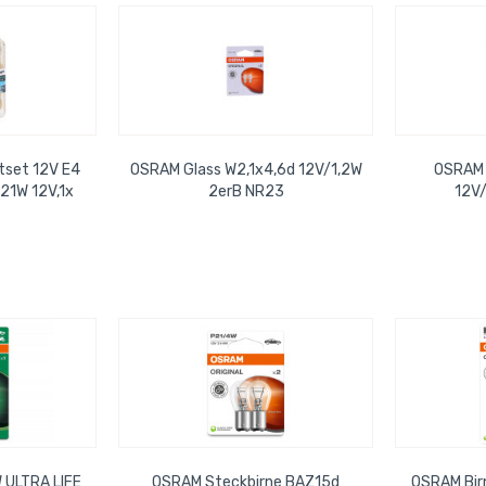
tset 12V E4
OSRAM Glass W2,1x4,6d 12V/1,2W
OSRAM 
21W 12V,1x
2erB NR23
12V
 R5W 12V...
 ULTRA LIFE
OSRAM Steckbirne BAZ15d
OSRAM Bir