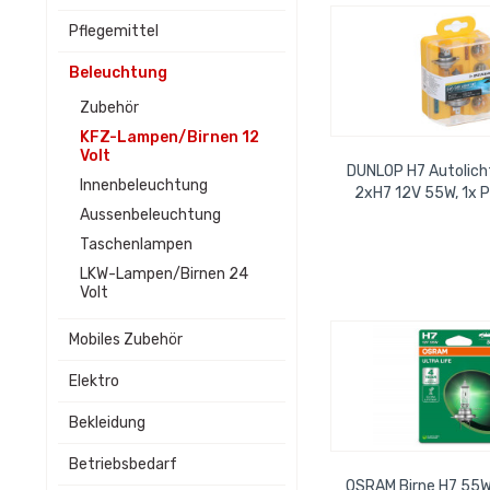
Pflegemittel
Beleuchtung
Zubehör
KFZ-Lampen/Birnen 12
Volt
DUNLOP H7 Autolich
Innenbeleuchtung
2xH7 12V 55W, 1x P
Aussenbeleuchtung
P21/5W 12V21/5W, 1x
Taschenlampen
LKW-Lampen/Birnen 24
Volt
Mobiles Zubehör
Elektro
Bekleidung
Betriebsbedarf
OSRAM Birne H7 55W