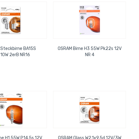
Steckbirne BA15S
OSRAM Birne H3 55W Pk22s 12V
/10W 2erB NR16
NR 4
ne H1 55W P14,5s 12V
OSRAM Glass W2,1x9,5d 12V/3W