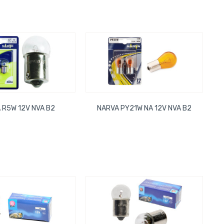
 R5W 12V NVA B2
NARVA PY21W NA 12V NVA B2