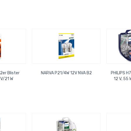
er Blister
NARVA P21/4W 12V NVA B2
PHILIPS H7
2 V/21 W
12 V, 55 