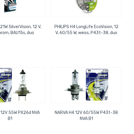
1W SilverVision, 12 V,
PHILIPS H4 LongLife EcoVision, 12
chrom, BAU15s, duo
V, 60/55 W, weiss, P43t-38, duo
 12V 55W PX26d NVA
NARVA H4 12V 60/55W P43t-38
B1
NVA B1