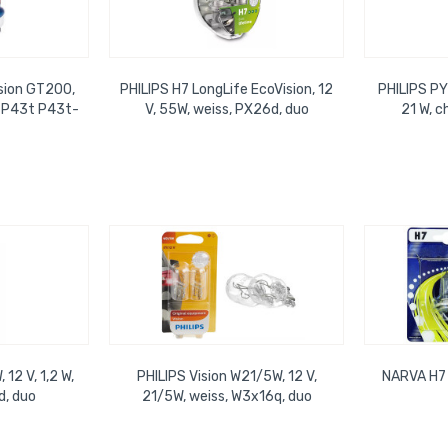
sion GT200,
PHILIPS H7 LongLife EcoVision, 12
PHILIPS PY2
, P43t P43t-
V, 55W, weiss, PX26d, duo
21 W, 
 duo
 12 V, 1,2 W,
PHILIPS Vision W21/5W, 12 V,
NARVA H7
d, duo
21/5W, weiss, W3x16q, duo