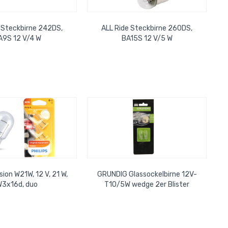
 Steckbirne 242DS,
ALL Ride Steckbirne 260DS,
A9S 12 V/4 W
BA15S 12 V/5 W
sion W21W, 12 V, 21 W,
GRUNDIG Glassockelbirne 12V-
W3x16d, duo
T10/5W wedge 2er Blister