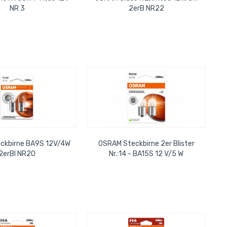
NR 3
2erB NR22
ckbirne BA9S 12V/4W
OSRAM Steckbirne 2er Blister
2erBl NR20
Nr.:14 - BA15S 12 V/5 W