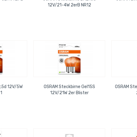
12V/21-4W 2erB NR12
9,5d 12V/5W
OSRAM Steckbirne Gel15S
OSRAM Ste
1
12V/21W 2er Blister