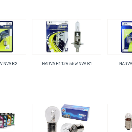
V NVA B2
NARVA H1 12V 55W NVA B1
NARVA