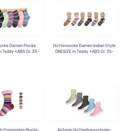
ocke Damen Flocke
Hüttensocke Damen Indian Style
.Teddy +ABS Gr. 35-
ONESIZE m.Teddy +ABS Gr. 35-
42
42
Hüttensocken Bunte
Antonio Hüttenhausschuhe-