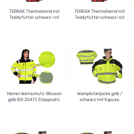
TERRAX Thermohemd mit
TERRAX Thermohemd mit
Teddyfutter schwarz-rot
Teddyfutter schwarz-rot
Größe: M
Größe: L
Herren Warnschutz-Blouson
Warnpilotenjacke gelb /
gelb ISO 20471, Steppnaht,
schwarz mit Kapuze,
Innen- und Aussentaschen
wasserdicht, Strickbund, Gr.
Gr. 3XL
4XL