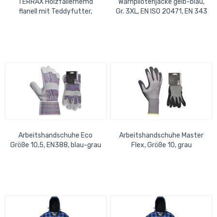
TERRAX Holzfällerhemd
Warnpilotenjacke gelb-blau,
flanell mit Teddyfutter,
Gr. 3XL, EN ISO 20471, EN 343
schwarz-weiß, Größe: 3XL
Arbeitshandschuhe Eco
Arbeitshandschuhe Master
Größe 10,5, EN388, blau-grau
Flex, Größe 10, grau