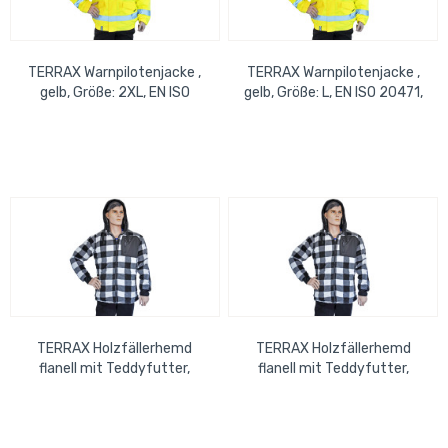
TERRAX Warnpilotenjacke ,
TERRAX Warnpilotenjacke ,
gelb, Größe: 2XL, EN ISO
gelb, Größe: L, EN ISO 20471,
20471, EN 343
EN 343
TERRAX Holzfällerhemd
TERRAX Holzfällerhemd
flanell mit Teddyfutter,
flanell mit Teddyfutter,
schwarz-weiß, Größe: 2XL
schwarz-weiß, Größe: M