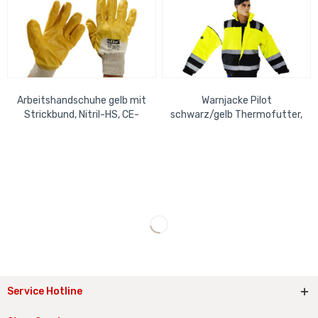
Arbeitshandschuhe gelb mit
Warnjacke Pilot
Strickbund, Nitril-HS, CE-
schwarz/gelb Thermofutter,
Norm
Kragenkapuze, Innentasche,
ENISO 20471, Gr. XL
Service Hotline