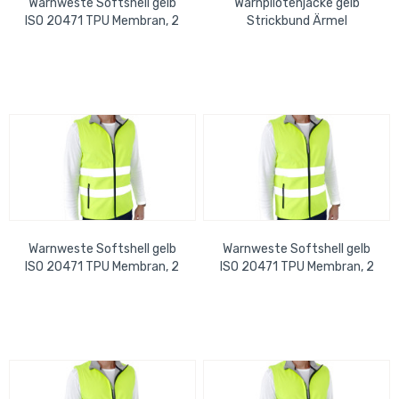
Warnweste Softshell gelb
Warnpilotenjacke gelb
ISO 20471 TPU Membran, 2
Strickbund Ärmel
Taschen m. RV, wasserdicht
abnehmbar, Kapuze,
3XL
wasserdicht, Gr. M
Warnweste Softshell gelb
Warnweste Softshell gelb
ISO 20471 TPU Membran, 2
ISO 20471 TPU Membran, 2
Taschen m. RV, wasserdicht
Taschen m. RV, wasserdicht
XL
2XL