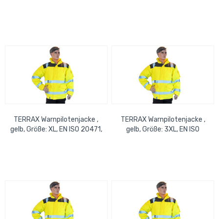
Polyester, 15% Viskose, 5%
EN 343
Elasthan
TERRAX Warnpilotenjacke ,
TERRAX Warnpilotenjacke ,
gelb, Größe: XL, EN ISO 20471,
gelb, Größe: 3XL, EN ISO
EN 343
20471, EN 343