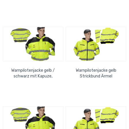
wasserdicht, Strickbund, Gr.
wasserdicht, Strickbund, Gr.
3XL
L
Warnpilotenjacke gelb /
Warnpilotenjacke gelb
schwarz mit Kapuze,
Strickbund Ärmel
wasserdicht, Strickbund, Gr.
abnehmbar, Kapuze,
XL
wasserdicht, Gr. 5XL