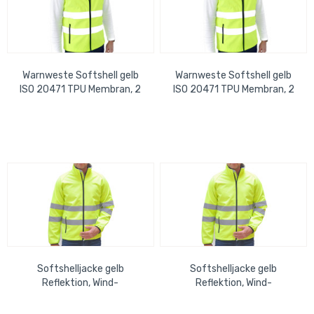
Warnweste Softshell gelb
Warnweste Softshell gelb
ISO 20471 TPU Membran, 2
ISO 20471 TPU Membran, 2
Taschen m. RV, wasserdicht
Taschen m. RV, wasserdicht
M
L
Softshelljacke gelb
Softshelljacke gelb
Reflektion, Wind-
Reflektion, Wind-
&Wasserabweisend,
&Wasserabweisend,
Atmungsaktiv, 2XL
Atmungsaktiv, 3XL