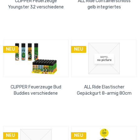
CLIPPER Feuerzeuge
ALL Ride Containerschloss
Youngster 32 verschiedene
gelb integriertes
Motive, im Thekendisplay 17
Schließsystem, aus
cm x 53 cm
gehärtetem Stahl inkl....
NEU
NEU
CLIPPER Feuerzeuge Bud
ALL Ride Elastischer
Buddies verschiedene
Gepäckgurt 8-armig 80cm
Motive, im Thekendisplay 15
cm x 14 cm
NEU
NEU