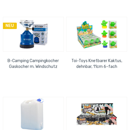
NEU
B-Camping Campingkocher
Toi-Toys Knetbarer Kaktus,
Gaskocher m. Windschutz
dehnbar, 11cm 6-fach
ECO blau kompatibel mit
sortiert im Thekendisplay
gängigen...