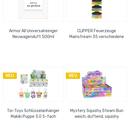
Armor All Universalreiniger
CLIPPER Feuerzeuge
Neuwagenduft 500ml
Mainstream 35 verschiedene
Motive, im Thekendisplay 17
cm x 53 cm
NEU
NEU
Toi-Toys Schlüsselanhänger
Mystery Squishy Steam Bun
Makiki Puppe 3.0 5-fach
weich, duftend, squishy
sortiert im 12er Display
Antistress, ab 3+ Jahren,
Disp.-Maße...