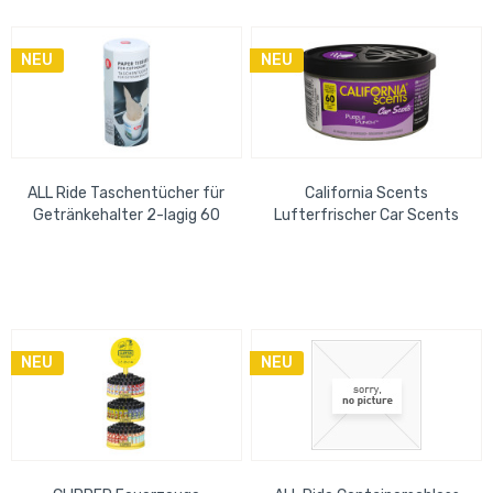
NEU
NEU
ALL Ride Taschentücher für
California Scents
Getränkehalter 2-lagig 60
Lufterfrischer Car Scents
Stk.
Purple Punch
NEU
NEU