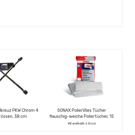
dkreuz PKW Chrom 4
SONAX PolierVlies Tücher
rössen, 38 cm
flauschig-weiche Poliertücher, 15
Stück
VE enthält:
6 Stück