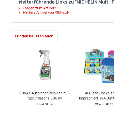
Weiterführende Links zu "MICHELIN Multi-
Fragen zum Artikel?
Weitere Artikel von MICHELIN
Kunden kauften auch
SONAX AutoInnenReiniger PET-
ALL Ride Cockpi
Sprühflasche 500 ml
Imprägniert, in 4 Düf
Inhalt
3 Liter
VE enthält:
24
VE enthält:
6 Stück