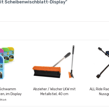
Fit Scheibenwischblatt-Display"
t Schwamm
Abzieher / Wischer LKW mit
ALL Ride Ra
ten, im Display
Metallstiel, 40 cm
Nussg
 Stück