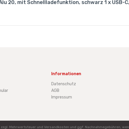
u 20, mit Schnellladefunktion, schwarz 1 x USB-C,
Informationen
Datenschutz
ular
AGB
Impressum
ich zzgl. Mehrwertsteuer und Versandkosten und ggf. Nachnahmegebühren, wen