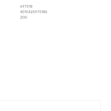
697518
4010425975186
2GO