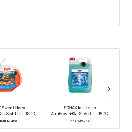
 Sweet Home
SONAX Ice-fresh
SO
larSicht bis -18 °C,
AntiFrost+KlarSicht bis -18 °C,
gebra
lasche 3 Ltr.
PET-Kanister 5 Ltr.
K
nhalt
12 Liter
Inhalt
20 Liter
nthält:
4 Stück
VE enthält:
4 Stück