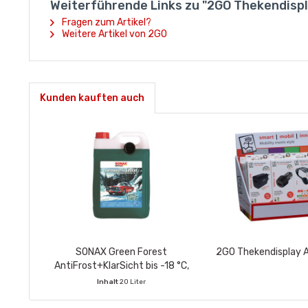
Weiterführende Links zu "2GO Thekendisp
Fragen zum Artikel?
Weitere Artikel von 2GO
Kunden kauften auch
SONAX Green Forest
2GO Thekendisplay Al
AntiFrost+KlarSicht bis -18 °C,
PET-Kanister 5 Ltr.
Inhalt
20 Liter
VE enthält:
4 Stück