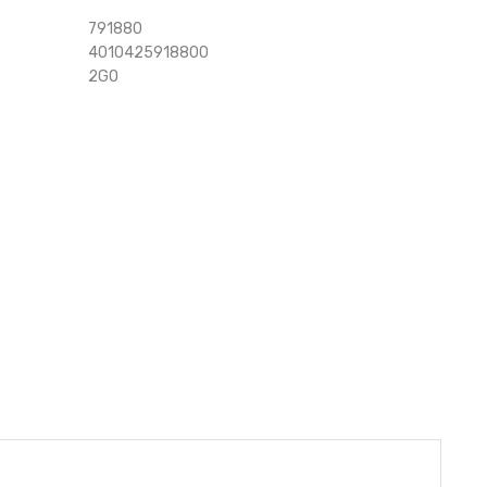
791880
4010425918800
2GO