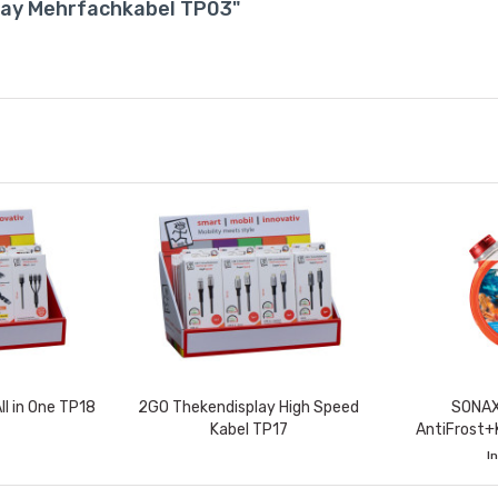
lay Mehrfachkabel TP03"
l in One TP18
2GO Thekendisplay High Speed
SONAX
Kabel TP17
AntiFrost+K
Rundf
I
VE e