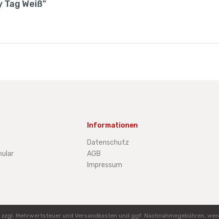
y Tag Weiß"
Informationen
Datenschutz
ular
AGB
Impressum
ich zzgl. Mehrwertsteuer und Versandkosten und ggf. Nachnahmegebühren, wen