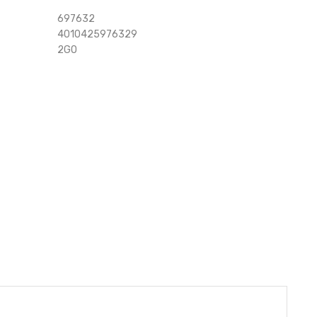
697632
4010425976329
2GO