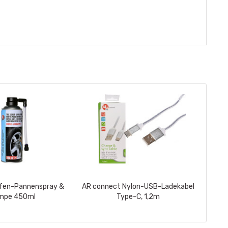
ifen-Pannenspray &
AR connect Nylon-USB-Ladekabel
mpe 450ml
Type-C, 1,2m