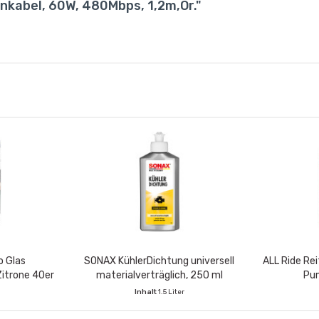
nkabel, 60W, 480Mbps, 1,2m,Or."
o Glas
SONAX KühlerDichtung universell
ALL Ride Re
Zitrone 40er
materialverträglich, 250 ml
Pu
Inhalt
1.5 Liter
VE enthält:
6 Stück