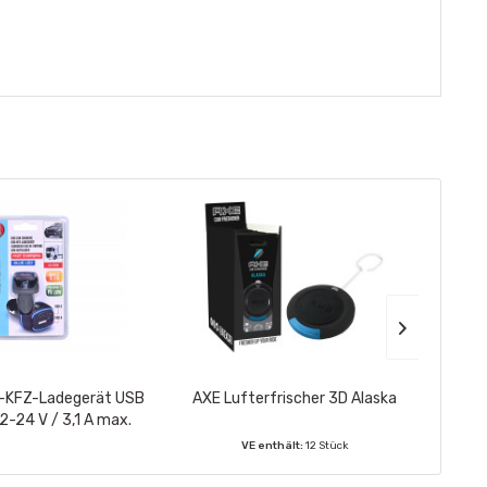
B-KFZ-Ladegerät USB
AXE Lufterfrischer 3D Alaska
AXE
2-24 V / 3,1 A max.
VE enthält:
12 Stück