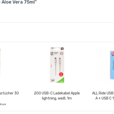
 Aloe Vera 75ml"
ngstücher 30
2GO USB-C Ladekabel Apple
ALL Ride US
lightning, weiß, 1m
A + USB C 1
Stück