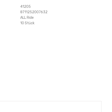
41205
8711252007632
ALL Ride
10 Stück