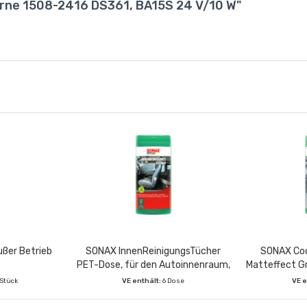
irne 1508-2416 DS361, BA15S 24 V/10 W"
ußer Betrieb
SONAX InnenReinigungsTücher
SONAX Coc
PET-Dose, für den Autoinnenraum,
Matteffect G
25 Feuchttücher
Dose, für I
 Stück
VE enthält:
6 Dose
VE e