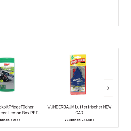
kpitPflegeTücher
WUNDERBAUM Lufterfrischer NEW
PHILI
reen Lemon Box PET-
CAR
nnen & Außen, 25...
nthält:
6 Dose
VE enthält:
24 Stück