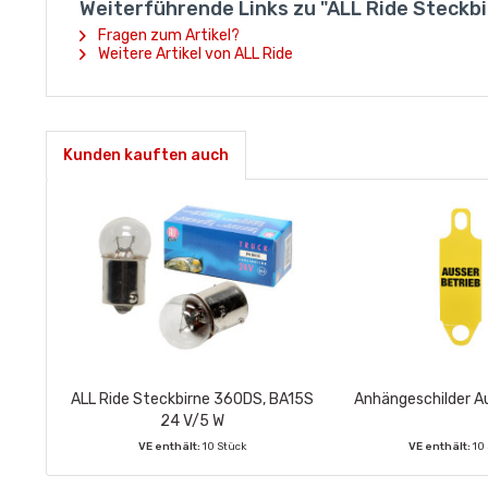
Weiterführende Links zu "ALL Ride Steckb
Fragen zum Artikel?
Weitere Artikel von ALL Ride
Kunden kauften auch
ALL Ride Steckbirne 360DS, BA15S
Anhängeschilder A
24 V/5 W
VE enthält:
10 Stück
VE enthält:
10