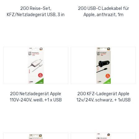
2GO Reise-Set,
2GO USB-C Ladekabel für
KFZ/Netzladegerät USB, 3 in
Apple, anthrazit, 1m
1 Ladekabel für Micro-USB,
USB, Apple Länge:...
2GO Netzladegerät Apple
2GO KFZ-Ladegerät Apple
110V-240V, weiß, +1 x USB
12v/24V, schwarz, + 1xUSB