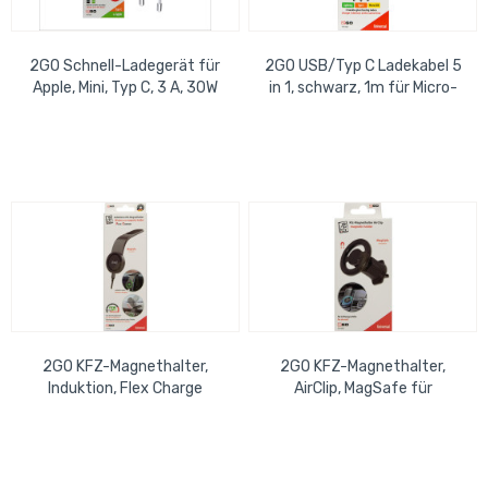
2GO Schnell-Ladegerät für
2GO USB/Typ C Ladekabel 5
Apple, Mini, Typ C, 3 A, 30W
in 1, schwarz, 1m für Micro-
USB, USB-C, Apple
Aufrollautomatik
2GO KFZ-Magnethalter,
2GO KFZ-Magnethalter,
Induktion, Flex Charge
AirClip, MagSafe für
kabelloses Laden
Lüftungsschlitz