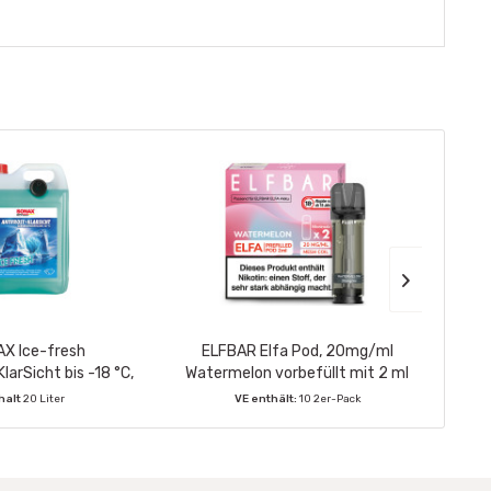
X Ice-fresh
ELFBAR Elfa Pod, 20mg/ml
EL
larSicht bis -18 °C,
Watermelon vorbefüllt mit 2 ml
Strawb
anister 5 Ltr.
Nikotinsalz 2 Stück pro Packung
N
halt
20 Liter
VE enthält:
10 2er-Pack
nthält:
4 Stück