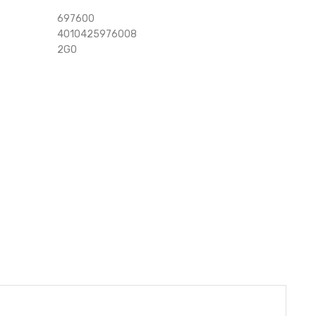
697600
4010425976008
2GO