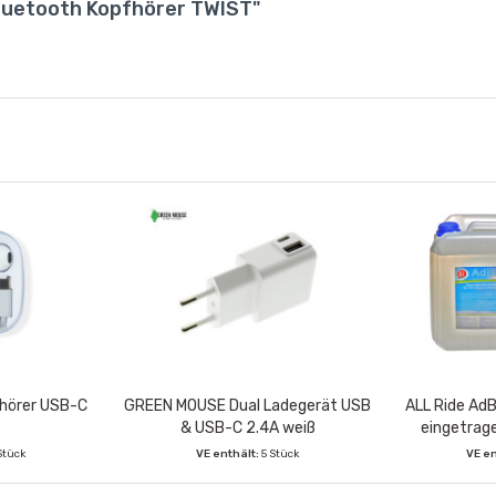
Bluetooth Kopfhörer TWIST"
hörer USB-C
GREEN MOUSE Dual Ladegerät USB
ALL Ride AdB
& USB-C 2.4A weiß
eingetrag
Stück
VE enthält:
5 Stück
VE en