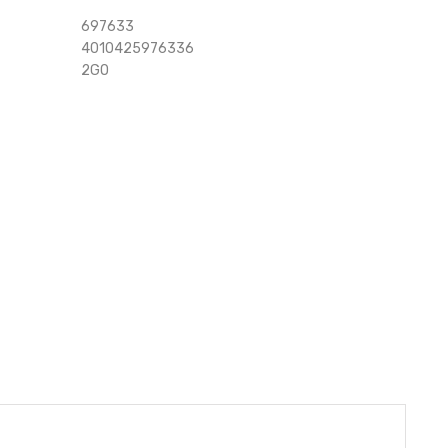
697633
4010425976336
2GO