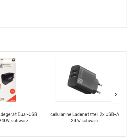
adegerät Dual-USB
cellularline Ladenetzteil 2x USB-A
ALL 
240V, schwarz
24 W schwarz
USB A 