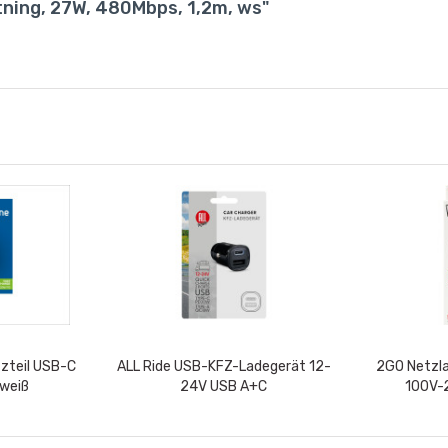
ning, 27W, 480Mbps, 1,2m, ws"
tzteil USB-C
ALL Ride USB-KFZ-Ladegerät 12-
2GO Netzl
 weiß
24V USB A+C
100V-