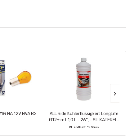
1W NA 12V NVA B2
ALL Ride Kühlerflüssigkeit LongLife
G12+ rot 1,0 L - 26°, - SILIKATFREI -
VE enthält:
12 Stück