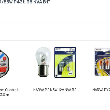
60/55W P43t-38 NVA B1"
6mm Quadrat,
NARVA P21/5W 12V NVA B2
NARVA PY2
 3,0 m