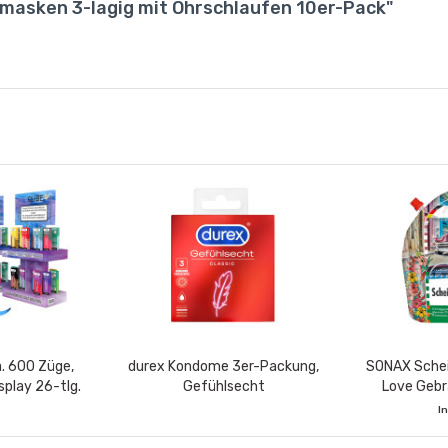
masken 3-lagig mit Ohrschlaufen 10er-Pack"
. 600 Züge,
durex Kondome 3er-Packung,
SONAX Schei
splay 26-tlg.
Gefühlsecht
Love Gebr
3cm x 47cm
Standbod
I
VE e