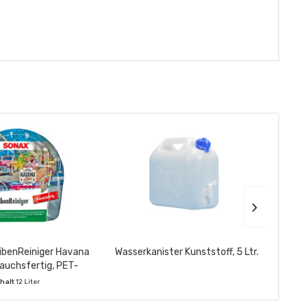
benReiniger Havana
Wasserkanister Kunststoff, 5 Ltr.
SON
auchsfertig, PET-
Plu
enbeutel 3 Ltr.
nhalt
12 Liter
nthält:
4 Stück