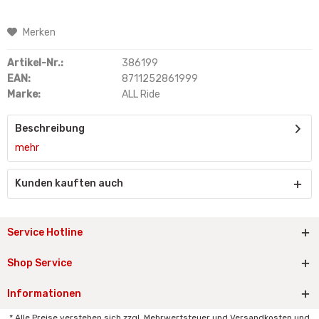
Merken
Artikel-Nr.:
386199
EAN:
8711252861999
Marke:
ALL Ride
Beschreibung
mehr
Kunden kauften auch
Service Hotline
Shop Service
Informationen
* Alle Preise verstehen sich zzgl. Mehrwertsteuer und Versandkosten und