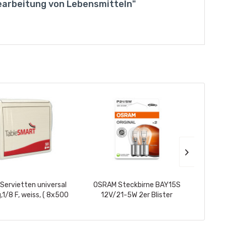
earbeitung von Lebensmitteln"
ervietten universal
OSRAM Steckbirne BAY15S
OSRAM 
,1/8 F, weiss, ( 8x500
12V/21-5W 2er Blister
 1Karton =...