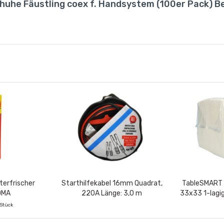
huhe Fäustling coex f. Handsystem (100er Pack) B
erfrischer
Starthilfekabel 16mm Quadrat,
TableSMART S
OMA
220A Länge: 3,0 m
33x33 1-lagig
Pack)
 Stück