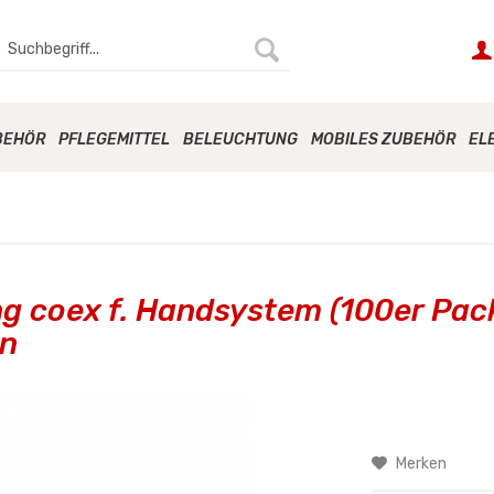
BEHÖR
PFLEGEMITTEL
BELEUCHTUNG
MOBILES ZUBEHÖR
EL
g coex f. Handsystem (100er Pac
ln
Merken