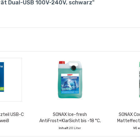
rät Dual-USB 100V-240V, schwarz"
tzteil USB-C
SONAX Ice-fresh
SONAX Coc
 weiß
AntiFrost+KlarSicht bis -18 °C,
Matteffect
PET-Kanister 5 Ltr.
Innen & Auß
Inhalt
20 Liter
VE e
VE enthält:
4 Stück