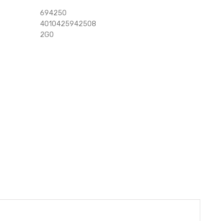
694250
4010425942508
2GO