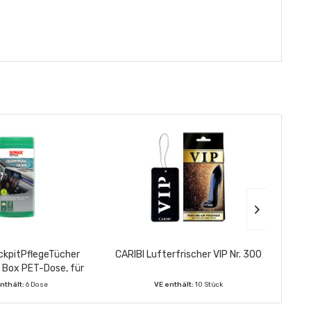
kpitPflegeTücher
CARIBI Lufterfrischer VIP Nr. 300
SO
 Box PET-Dose, für
gebra
en, 25 Feuchttücher
K
nthält:
6 Dose
VE enthält:
10 Stück