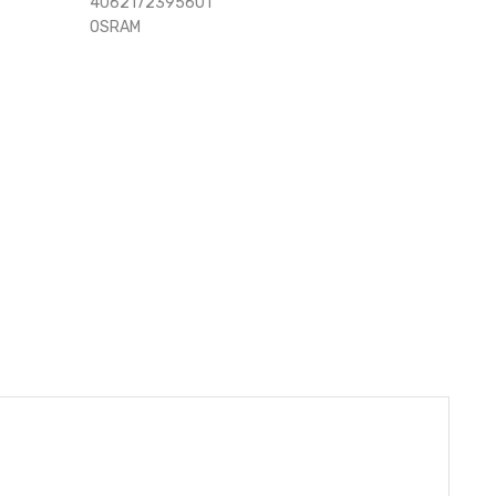
4062172395601
OSRAM