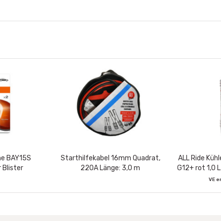
ne BAY15S
Starthilfekabel 16mm Quadrat,
ALL Ride Kühl
 Blister
220A Länge: 3,0 m
G12+ rot 1,0 L
VE e