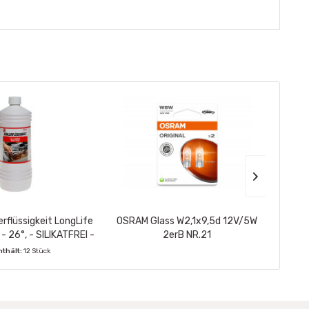
erflüssigkeit LongLife
OSRAM Glass W2,1x9,5d 12V/5W
KFZ-Ve
 - 26°, - SILIKATFREI -
2erB NR.21
131
nthält:
12 Stück