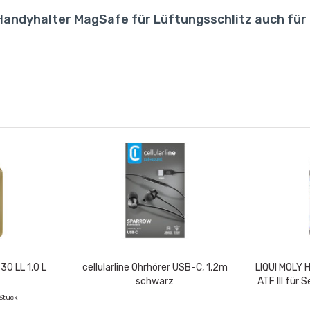
 Handyhalter MagSafe für Lüftungsschlitz auch für
0 LL 1,0 L
cellularline Ohrhörer USB-C, 1,2m
LIQUI MOLY 
schwarz
ATF III für 
 Stück