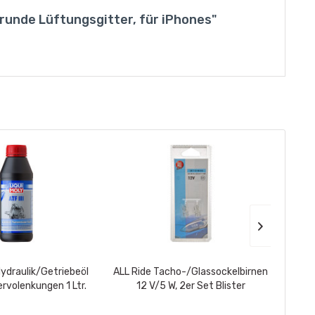
 runde Lüftungsgitter, für iPhones"
Hydraulik/Getriebeöl
ALL Ride Tacho-/Glassockelbirnen
ALL R
Servolenkungen 1 Ltr.
12 V/5 W, 2er Set Blister