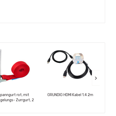
Spanngurt rot, mit
GRUNDIG HDMI Kabel 1.4 2m
Elina 
egelungs- Zurrgurt, 2
2,5m, im Blister