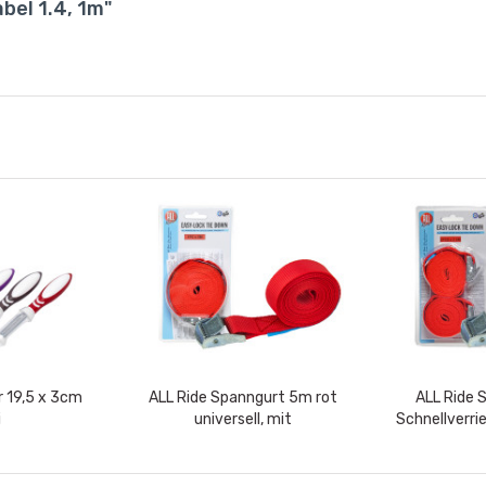
bel 1.4, 1m"
r 19,5 x 3cm
ALL Ride Spanngurt 5m rot
ALL Ride 
i
universell, mit
Schnellverri
Schnellverriegelungs- Zurrgurt, im
Stk je 
Blister:...