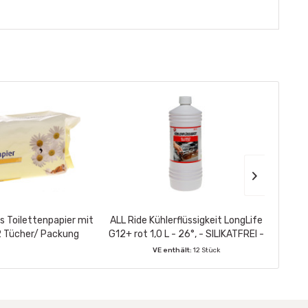
s Toilettenpapier mit
ALL Ride Kühlerflüssigkeit LongLife
Big S
2 Tücher/ Packung
G12+ rot 1,0 L - 26°, - SILIKATFREI -
VE enthält:
12 Stück