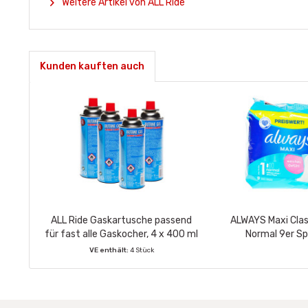
Weitere Artikel von ALL Ride
Kunden kauften auch
ALL Ride Gaskartusche passend
ALWAYS Maxi Clas
für fast alle Gaskocher, 4 x 400 ml
Normal 9er S
VE enthält:
4 Stück