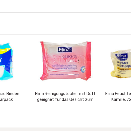
sic Binden
Elina Reinigungstücher mit Duft
Elina Feuchte
parpack
geeignet für das Gesicht zum
Kamille, 7
entfernen von Make-up für...