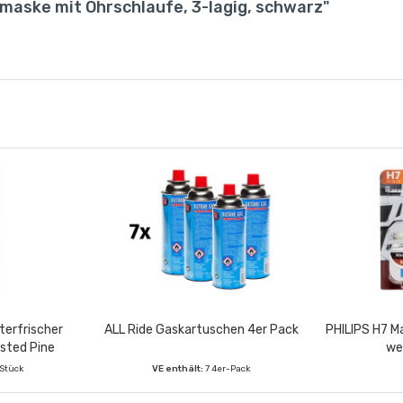
maske mit Ohrschlaufe, 3-lagig, schwarz"
erfrischer
ALL Ride Gaskartuschen 4er Pack
PHILIPS H7 M
osted Pine
we
 Stück
VE enthält:
7 4er-Pack