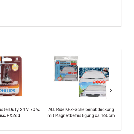
asterDuty 24 V, 70 W,
ALL Ride KFZ-Scheibenabdeckung
Rund
iss, PX26d
mit Magnetbefestigung ca. 160cm
mit 
x 95cm