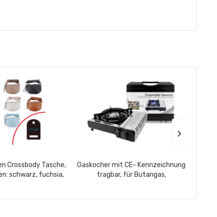
n Crossbody Tasche,
Gaskocher mit CE- Kennzeichnung
ALL R
en: schwarz, fuchsia,
tragbar, für Butangas,
 grün, camel,...
Piezozündung im Koffer,
passende...