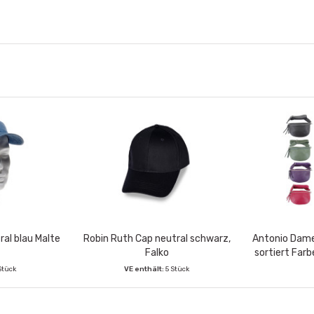
al blau Malte
Robin Ruth Cap neutral schwarz,
Antonio Dame
Falko
sortiert Farb
lila,
Stück
VE enthält:
5 Stück