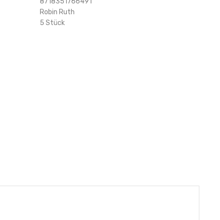
8718351766491
Robin Ruth
5 Stück