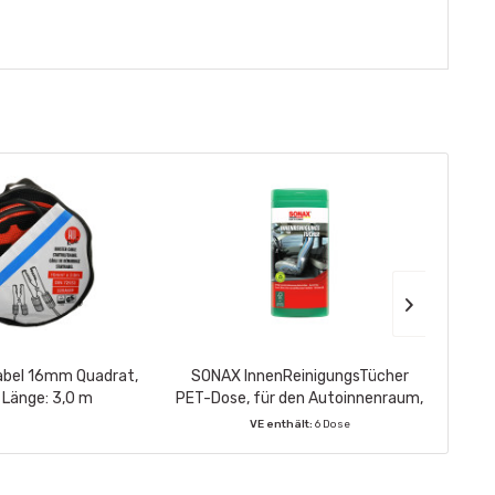
abel 16mm Quadrat,
SONAX InnenReinigungsTücher
ALL Ri
Länge: 3,0 m
PET-Dose, für den Autoinnenraum,
G12+ r
25 Feuchttücher
VE enthält:
6 Dose