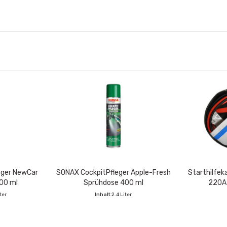
eger NewCar
SONAX CockpitPfleger Apple-Fresh
Starthilfek
00 ml
Sprühdose 400 ml
220A 
ter
Inhalt
2.4 Liter
Stück
VE enthält:
6 Stück