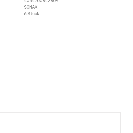
4064700342309
SONAX
6 Stück