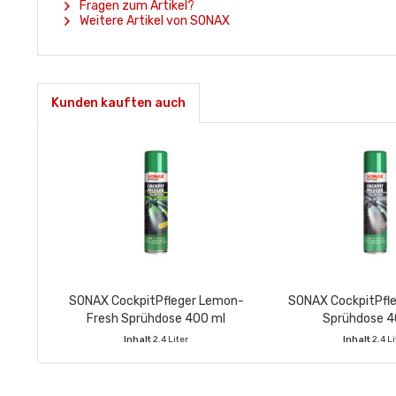
Fragen zum Artikel?
Weitere Artikel von SONAX
Kunden kauften auch
SONAX CockpitPfleger Lemon-
SONAX CockpitPfl
Fresh Sprühdose 400 ml
Sprühdose 4
Inhalt
2.4 Liter
Inhalt
2.4 Li
VE enthält:
6 Stück
VE enthält:
6 