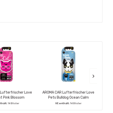
ufterfrischer Love
AROMA CAR Lufterfrischer Love
SONAX
t Pink Blossom
Pets Bulldog Ocean Calm
thält:
14 Blister
VE enthält:
14 Blister