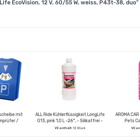
ife EcoVision, 12 V, 60/55 W, weiss, P43t-38, duo"
scheibe mit
ALL Ride Kühlerflüssigkeit LongLife
AROMA CAR L
enprüfer /
G13, pink 1,0 L -26°, - Silikatfrei -
Pets Ca
enchip
VE enthält:
12 Stück
VE en