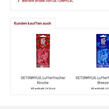
Weitere Artikel von GETONMYLVL
Kunden kauften auch
GETONMYLVL Lufterfrischer
GETONMYLVL Lufterf
Kirsche
Breeze
VE enthält:
24 Stück
VE enthält:
24