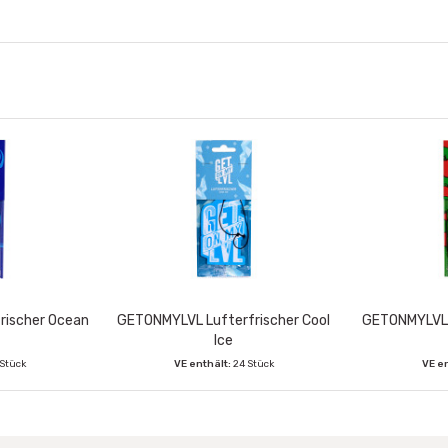
rischer Ocean
GETONMYLVL Lufterfrischer Cool
GETONMYLVL L
Ice
 Stück
VE enthält:
24 Stück
VE e