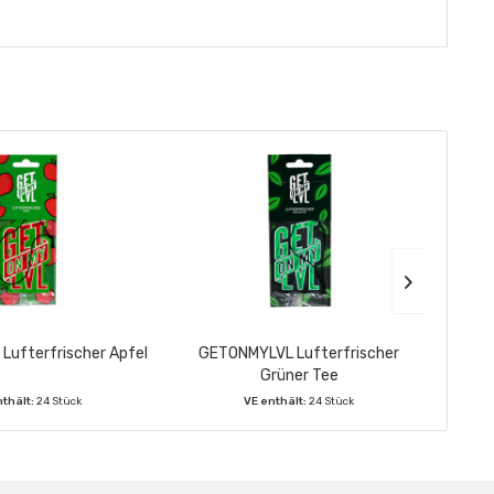
ufterfrischer Apfel
GETONMYLVL Lufterfrischer
CARI
Grüner Tee
nthält:
24 Stück
VE enthält:
24 Stück