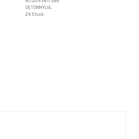
4012093817386
GETONMYLVL
24 Stück