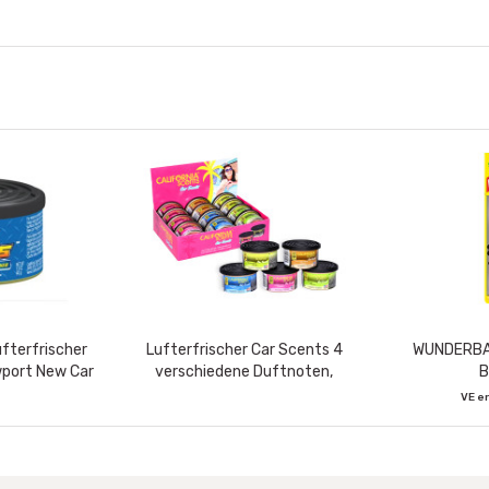
ufterfrischer
Lufterfrischer Car Scents 4
WUNDERBAU
wport New Car
verschiedene Duftnoten,
B
Thekendisplay 21 x 16 cm
VE e