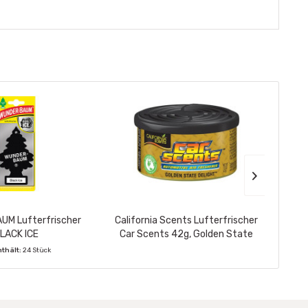
M Lufterfrischer
California Scents Lufterfrischer
WUN
LACK ICE
Car Scents 42g, Golden State
Delight
nthält:
24 Stück