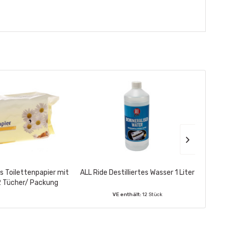
s Toilettenpapier mit
ALL Ride Destilliertes Wasser 1 Liter
Ga
2 Tücher/ Packung
VE enthält:
12 Stück