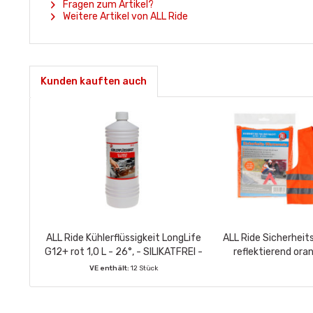
Fragen zum Artikel?
Weitere Artikel von ALL Ride
Kunden kauften auch
ALL Ride Kühlerflüssigkeit LongLife
ALL Ride Sicherhei
G12+ rot 1,0 L - 26°, - SILIKATFREI -
reflektierend ora
VE enthält:
12 Stück