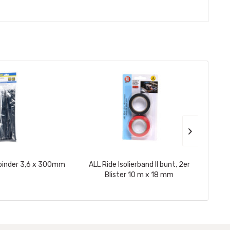
binder 3,6 x 300mm
ALL Ride Isolierband II bunt, 2er
cellul
Blister 10 m x 18 mm
TRIO