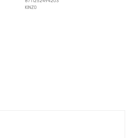
8711252494203
KINZO