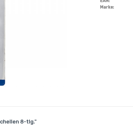
EAN:
Marke:
hellen 8-tlg."