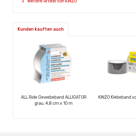
Weitere Artikel von KINZO
Kunden kauften auch
ALL Ride Gewebeband ALLIGATOR
KINZO Klebeband s
grau, 4,8 cm x 10 m