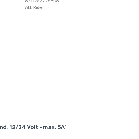
8711252726908
ALL Ride
d, 12/24 Volt - max. 5A"