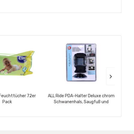
 Feuchttücher 72er
ALL Ride PDA-Halter Deluxe chrom
ALL
Pack
Schwanenhals, Saugfuß und
Cliphalter