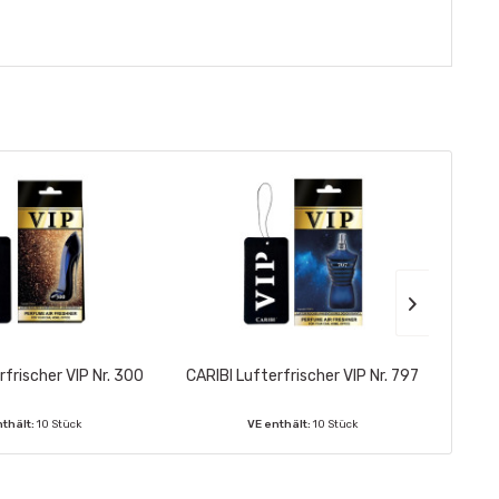
rfrischer VIP Nr. 300
CARIBI Lufterfrischer VIP Nr. 797
CARIB
nthält:
10 Stück
VE enthält:
10 Stück