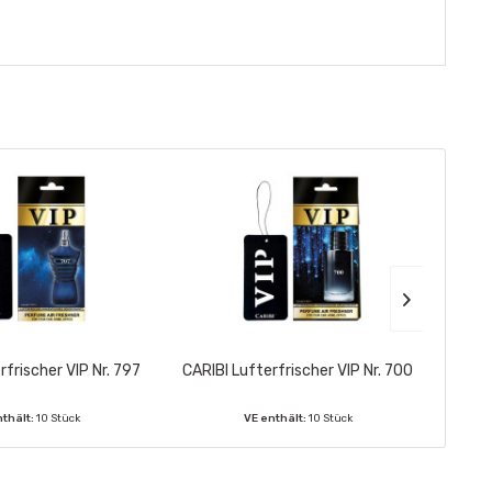
rfrischer VIP Nr. 797
CARIBI Lufterfrischer VIP Nr. 700
CARIB
nthält:
10 Stück
VE enthält:
10 Stück