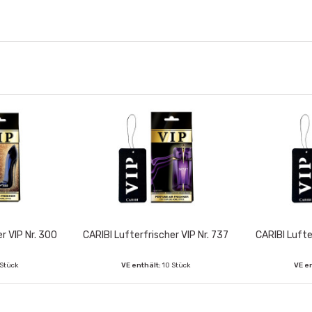
r VIP Nr. 300
CARIBI Lufterfrischer VIP Nr. 737
CARIBI Lufte
 Stück
VE enthält:
10 Stück
VE e