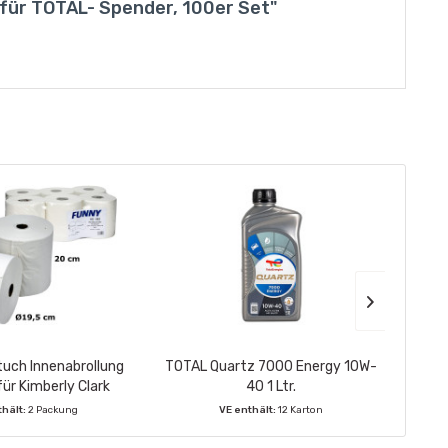
für TOTAL- Spender, 100er Set"
uch Innenabrollung
TOTAL Quartz 7000 Energy 10W-
Star
für Kimberly Clark
40 1 Ltr.
863 6Rl=1Pack,...
thält:
2 Packung
VE enthält:
12 Karton