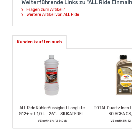
Weiterführende Links zu "ALL Ride Einma
Fragen zum Artikel?
Weitere Artikel von ALL Ride
Kunden kauften auch
ALL Ride Kühlerflüssigkeit LongLife
TOTAL Quartz Ineo 
G12+ rot 1,0 L - 26°, - SILIKATFREI -
30 ACEA C3, 
VE enthält:
12 Stück
VE enthält:
12