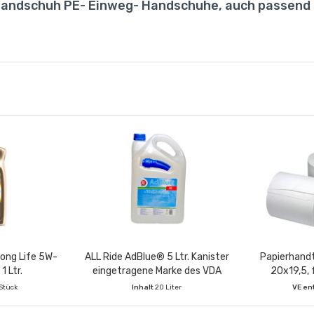
lhandschuh PE- Einweg- Handschuhe, auch passend 
Long Life 5W-
ALL Ride AdBlue® 5 Ltr. Kanister
Papierhandt
1 Ltr.
eingetragene Marke des VDA
20x19,5, 
Spender 60
 Stück
Inhalt
20 Liter
VE en
VE enthält:
4 Stück