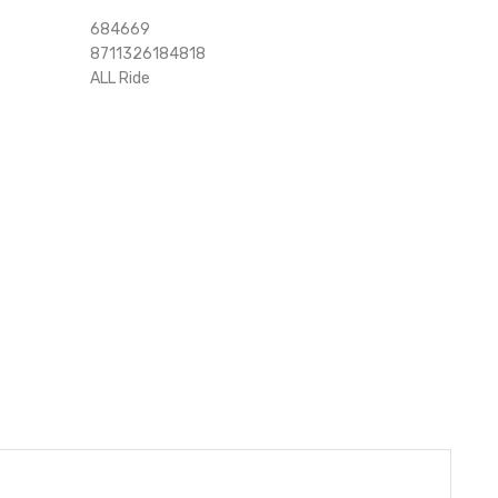
684669
8711326184818
ALL Ride