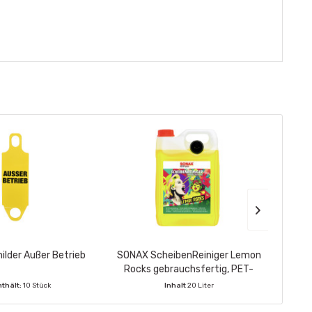
lder Außer Betrieb
SONAX ScheibenReiniger Lemon
SONA
Rocks gebrauchsfertig, PET-
Roc
Kanister 5 Ltr.
S
nthält:
10 Stück
Inhalt
20 Liter
VE enthält:
4 Stück