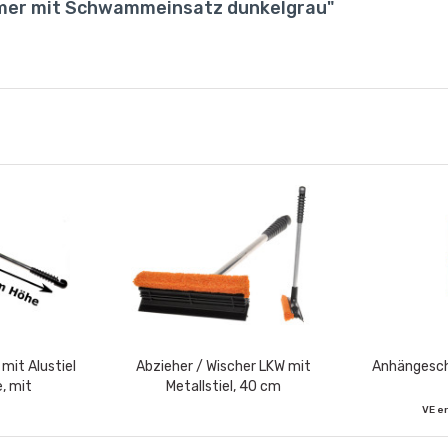
imer mit Schwammeinsatz dunkelgrau"
mit Alustiel
Abzieher / Wischer LKW mit
Anhängeschi
, mit
Metallstiel, 40 cm
mm und
VE e
 Griff...