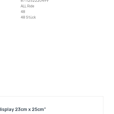
8711252220499
ALL Ride
48
48 Stück
display 23cm x 25cm"