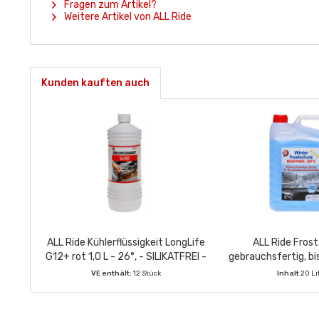
Fragen zum Artikel?
Weitere Artikel von ALL Ride
Kunden kauften auch
ALL Ride Kühlerflüssigkeit LongLife
ALL Ride Fros
G12+ rot 1,0 L - 26°, - SILIKATFREI -
gebrauchsfertig, bis
VE enthält:
12 Stück
Inhalt
20 Li
VE enthält:
4 