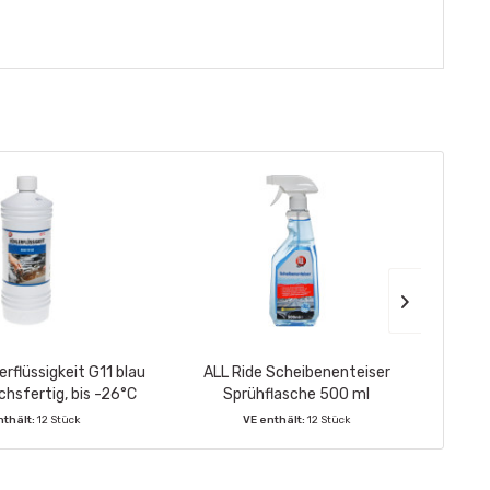
erflüssigkeit G11 blau
ALL Ride Scheibenenteiser
SON
chsfertig, bis -26°C
Sprühflasche 500 ml
nthält:
12 Stück
VE enthält:
12 Stück