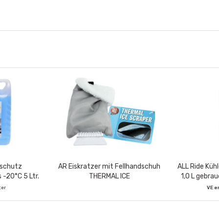
tschutz
AR Eiskratzer mit Fellhandschuh
ALL Ride Kühl
 -20°C 5 Ltr.
THERMAL ICE
1,0 L gebrau
ter
VE e
Stück