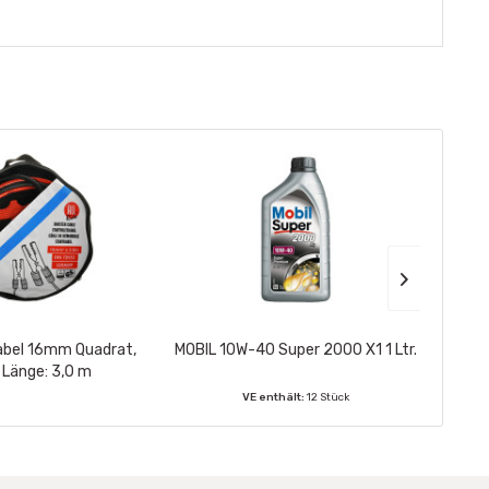
abel 16mm Quadrat,
MOBIL 10W-40 Super 2000 X1 1 Ltr.
S
Länge: 3,0 m
VE enthält:
12 Stück