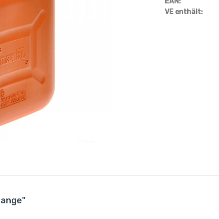
EAN:
VE enthält:
range"