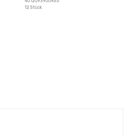
4012093900453
12 Stück