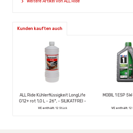
Weitere Artikel von ALL Ride
Kunden kauften auch
ALL Ride Kühlerflüssigkeit LongLife
MOBIL 1 ESP 5W-
G12+ rot 1,0 L - 26°, - SILIKATFREI -
VE enthält:
12 Stück
VE enthält:
12