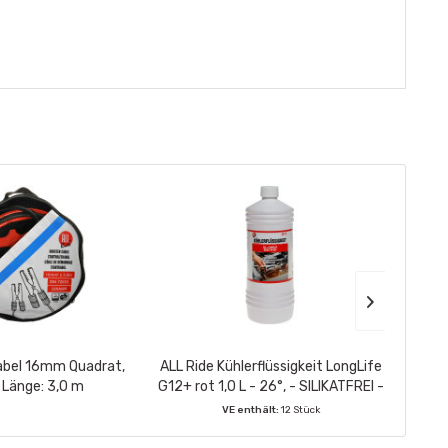
abel 16mm Quadrat,
ALL Ride Kühlerflüssigkeit LongLife
Verb
Länge: 3,0 m
G12+ rot 1,0 L - 26°, - SILIKATFREI -
VE enthält:
12 Stück