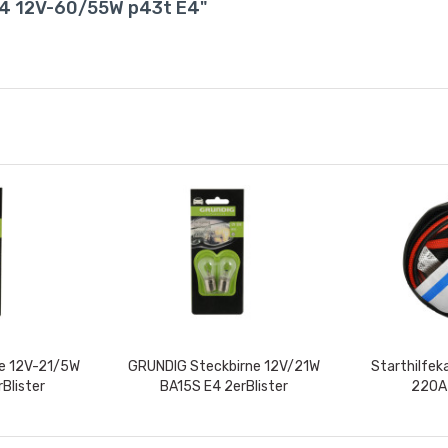
H4 12V-60/55W p43t E4"
e 12V-21/5W
GRUNDIG Steckbirne 12V/21W
Starthilfek
Blister
BA15S E4 2erBlister
220A 