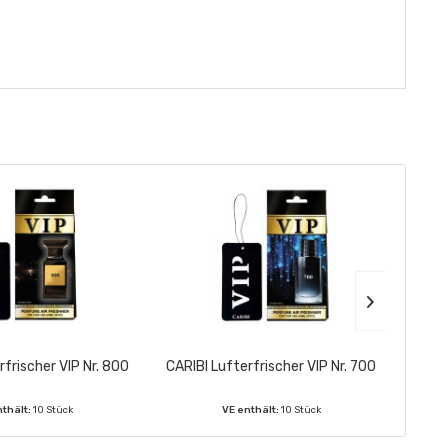
rfrischer VIP Nr. 800
CARIBI Lufterfrischer VIP Nr. 700
CARIB
nthält:
10 Stück
VE enthält:
10 Stück