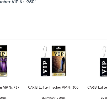
scher VIP Nr. 950"
r VIP Nr. 737
CARIBI Lufterfrischer VIP Nr. 300
CARIBI Lufte
 Stück
VE enthält:
10 Stück
VE e