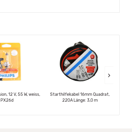
ion, 12 V, 55 W, weiss,
Starthilfekabel 16mm Quadrat,
S
PX26d
220A Länge: 3,0 m