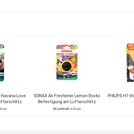
r Havana Love
SONAX Air Freshener Lemon Rocks
PHILIPS H7 Vis
fterschlitz
Befestigung am Lüfterschlitz
Stück
VE enthält:
6 Stück