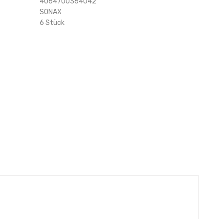
4064700364042
SONAX
6 Stück