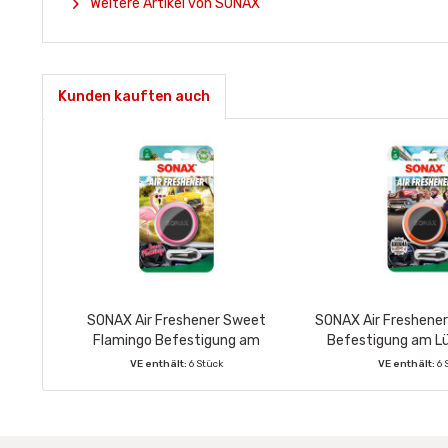
Weitere Artikel von SONAX
Kunden kauften auch
SONAX Air Freshener Sweet
SONAX Air Freshene
Flamingo Befestigung am
Befestigung am Lü
Lüfterschlitz
VE enthält:
6 Stück
VE enthält:
6 