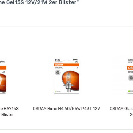
e Gel15S 12V/21W 2er Blister"
ne BAY15S
OSRAM Birne H4 60/55W P43T 12V
OSRAM Glas
 Blister
2