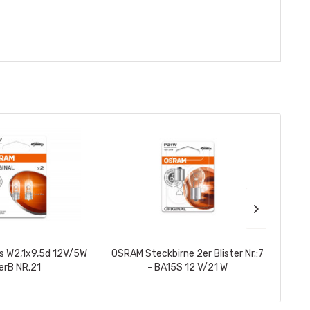
s W2,1x9,5d 12V/5W
OSRAM Steckbirne 2er Blister Nr.:7
ALL Ri
erB NR.21
- BA15S 12 V/21 W
G12+ r