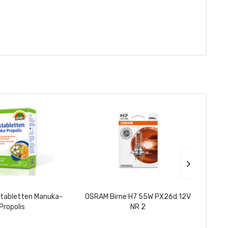
stabletten Manuka-
OSRAM Birne H7 55W PX26d 12V
D
Propolis
NR 2