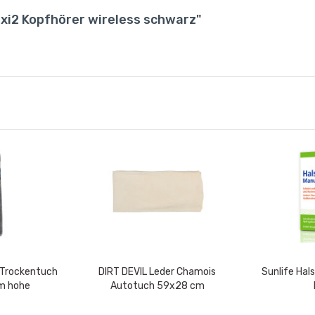
xi2 Kopfhörer wireless schwarz"
r Trockentuch
DIRT DEVIL Leder Chamois
Sunlife Hal
m hohe
Autotuch 59x28 cm
, 500gsm