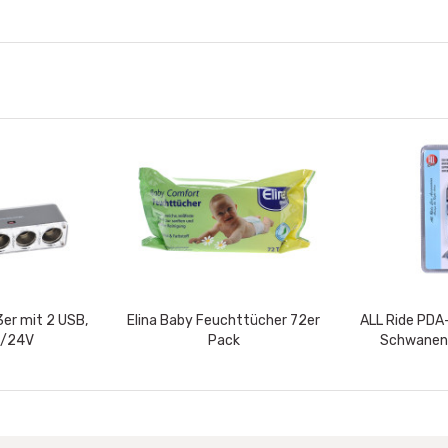
3er mit 2 USB,
Elina Baby Feuchttücher 72er
ALL Ride PDA
12/24V
Pack
Schwanenh
C