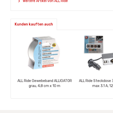
Weitere Artikel von ALL Ride
Kunden kauften auch
ALL Ride Gewebeband ALLIGATOR
ALL Ride Steckdose 
grau, 4,8 cm x 10 m
max 3.1 A, 