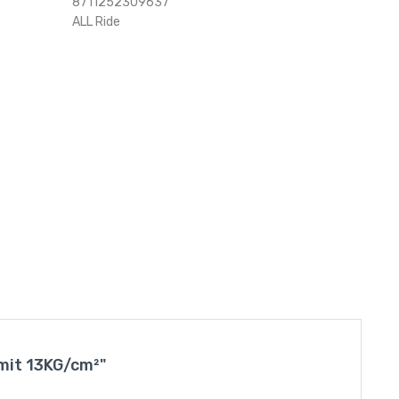
8711252309637
ALL Ride
 mit 13KG/cm²"