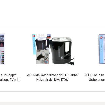
D für Poppy
ALL Ride Wasserkocher 0,8 L ohne
ALL Ride PDA
Farben, 5V mit
Heizspirale 12V/170W
Schwanenh
ion, im...
C