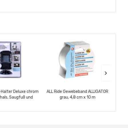
-Halter Deluxe chrom
ALL Ride Gewebeband ALLIGATOR
ALL R
als, Saugfuß und
grau, 4,8 cm x 10 m
schw
liphalter